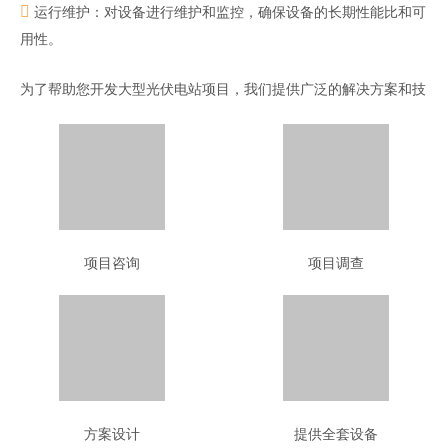
运行维护：对设备进行维护和监控，确保设备的长期性能比和可

用性。
为了帮助您开发大型光伏电站项目，我们提供广泛的解决方案和技
术：光伏（地面、屋顶或停车场遮阳篷）、跟踪器、太阳能+储
能、固定储能、浮动光伏、农业光伏。
项目咨询
项目调查
方案设计
提供全套设备